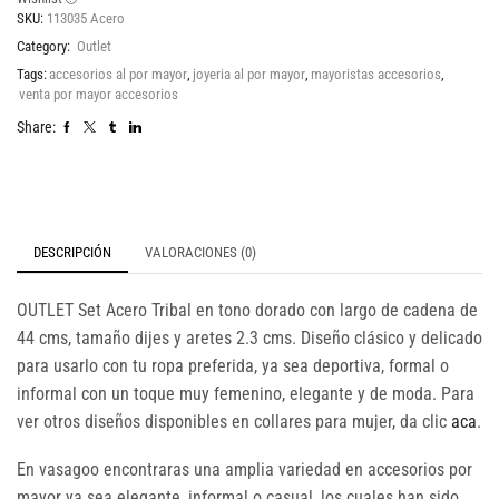
SKU:
113035 Acero
Category:
Outlet
Tags:
accesorios al por mayor
,
joyeria al por mayor
,
mayoristas accesorios
,
venta por mayor accesorios
Share:
DESCRIPCIÓN
VALORACIONES (0)
OUTLET Set Acero Tribal en tono dorado con largo de cadena de
44 cms, tamaño dijes y aretes 2.3 cms. Diseño clásico y delicado
para usarlo con tu ropa preferida, ya sea deportiva, formal o
informal con un toque muy femenino, elegante y de moda. Para
ver otros diseños disponibles en collares para mujer, da clic
aca
.
En vasagoo encontraras una amplia variedad en accesorios por
mayor ya sea elegante, informal o casual, los cuales han sido