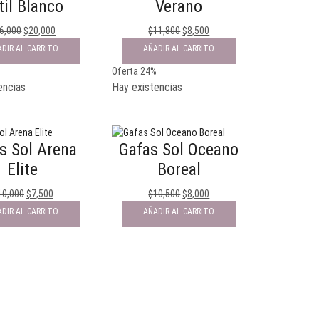
til Blanco
Verano
6,000
$
20,000
$
11,800
$
8,500
DIR AL CARRITO
AÑADIR AL CARRITO
%
Oferta 24%
encias
Hay existencias
s Sol Arena
Gafas Sol Oceano
Elite
Boreal
10,000
$
7,500
$
10,500
$
8,000
DIR AL CARRITO
AÑADIR AL CARRITO