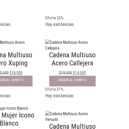
%
Oferta 26%
encias
Hay existencias
na Multiuso
Cadena Multiuso
ro Xuping
Acero Callejera
3,500
$
18,500
$
19,500
$
14,500
DIR AL CARRITO
AÑADIR AL CARRITO
%
Oferta 21%
encias
Hay existencias
 Mujer Icono
Blanco
Cadena Multiuso