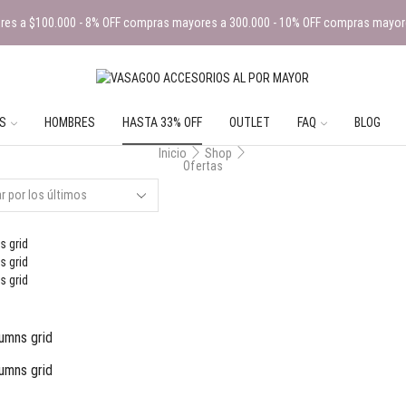
es a $100.000 - 8% OFF compras mayores a 300.000 - 10% OFF compras mayor
S
HOMBRES
HASTA 33% OFF
OUTLET
FAQ
BLOG
Inicio
Shop
Ofertas
s grid
s grid
s grid
umns grid
umns grid