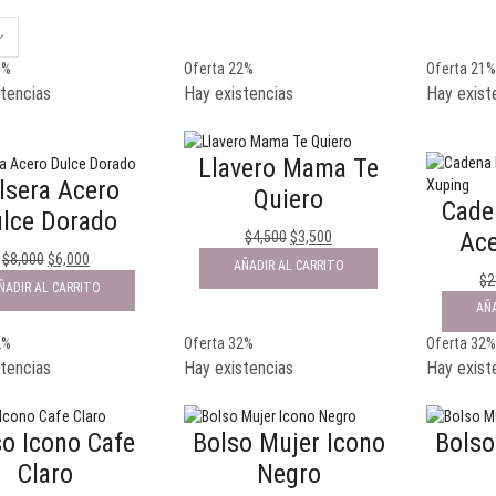
5%
Oferta 22%
Oferta 21
tencias
Hay existencias
Hay exist
Llavero Mama Te
lsera Acero
Quiero
Cade
lce Dorado
Ace
$
4,500
$
3,500
$
8,000
$
6,000
AÑADIR AL CARRITO
$
2
ÑADIR AL CARRITO
AÑA
2%
Oferta 32%
Oferta 32
tencias
Hay existencias
Hay exist
so Icono Cafe
Bolso Mujer Icono
Bolso
Claro
Negro