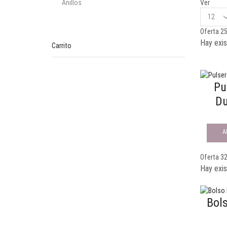
Anillos
Ver
Aretes
Oferta 2
Collares
Hay exis
Carrito
Complementos de Moda
Pulseras
Tobilleras
Pu
Ofertas
Du
Outlet
A
Oferta 3
Hay exis
Bol