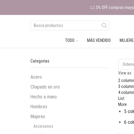
5% OFF compras mayor
TODO
MÁS VENDIDO
MUJERE
Categorías
View as:
Acero
2 column
Chapado en oro
3 column
4 column
Hecho a mano
List
More
Hombres
5 col
Mujeres
6 col
Accesorios