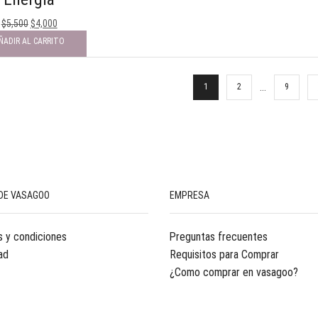
$
5,500
$
4,000
ÑADIR AL CARRITO
…
1
2
9
DE VASAGOO
EMPRESA
 y condiciones
Preguntas frecuentes
ad
Requisitos para Comprar
¿Como comprar en vasagoo?