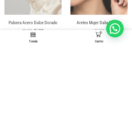
Pulsera Acero Dulce Dorado
Aretes Mujer Dalia Dorada
$
8,000
$
6,000
$
5,500
0
Tienda
Carrito
AÑADIR AL CARRITO
AÑADIR AL CARRITO