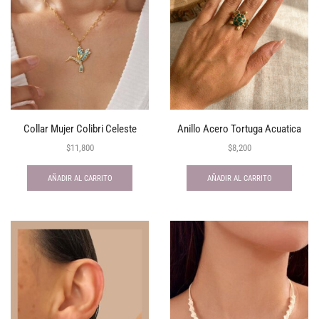
Collar Mujer Colibri Celeste
Anillo Acero Tortuga Acuatica
$
11,800
$
8,200
AÑADIR AL CARRITO
AÑADIR AL CARRITO