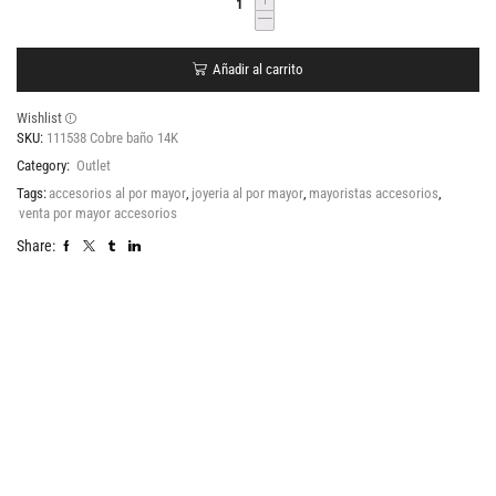
Añadir al carrito
Wishlist
SKU:
111538 Cobre baño 14K
Category:
Outlet
Tags:
accesorios al por mayor
,
joyeria al por mayor
,
mayoristas accesorios
,
venta por mayor accesorios
Share: