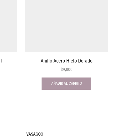
l
Anillo Acero Hielo Dorado
Colla
$
9,000
AÑADIR AL CARRITO
VASAGOO