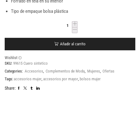
Forrado en tela en su interior
Tipo de empaque bolsa plástica
Añadir al carrito
Wishlist
SKU:
99615 Cuero sintetico
Categories:
Accesorios
,
Complementos de Moda
,
Mujeres
,
Ofertas
Tags:
accesorios mujer
,
accesorios por mayor
,
bolsos mujer
Share: