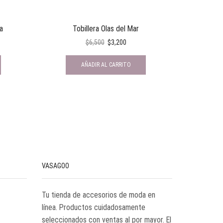
a
Tobillera Olas del Mar
Coll
$
6,500
$
3,200
AÑADIR AL CARRITO
VASAGOO
Tu tienda de accesorios de moda en
línea. Productos cuidadosamente
seleccionados con ventas al por mayor. El