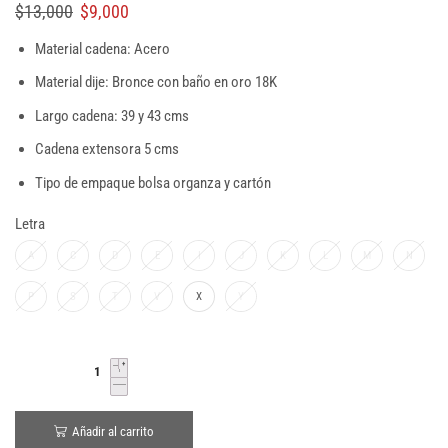
$
13,000
$
9,000
Material cadena: Acero
Material dije: Bronce con baño en oro 18K
Largo cadena: 39 y 43 cms
Cadena extensora 5 cms
Tipo de empaque bolsa organza y cartón
Letra
A
C
D
E
I
J
K
L
M
N
P
S
T
V
X
Y
Añadir al carrito