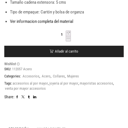
Tamaño cadena extensora: 5 cms
Tipo de empaque: Cartón y bolsa de organza
Ver informacion completa del material
Añadir al carrito
Wishlist
SKU:
112057 Acero
Categories:
Accesorios
,
Acero
,
Collares
,
Mujeres
Tags:
accesorios al por mayor
,
joyeria al por mayor
,
mayoristas accesorios
,
venta por mayor accesorios
Share: