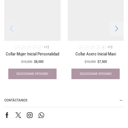
+12
+12
A
C
D
E
I
A
C
D
E
I
Collar Mujer Inicial Personalidad
Collar Acero Inicial Maxi
$
10,500
$
8,000
$
10,000
$
7,500
SELECCIONAR OPCIONES
SELECCIONAR OPCIONES
CONTÁCTANOS