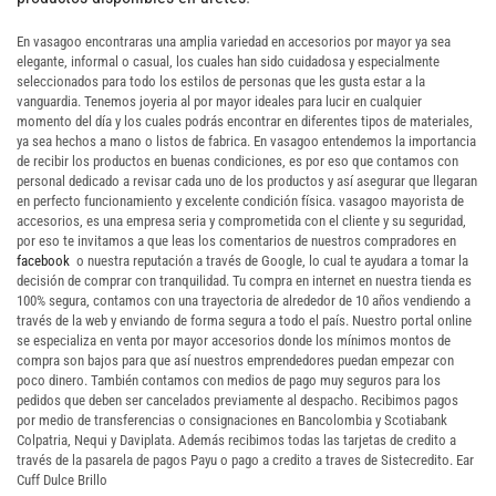
En vasagoo encontraras una amplia variedad en accesorios por mayor ya sea
elegante, informal o casual, los cuales han sido cuidadosa y especialmente
seleccionados para todo los estilos de personas que les gusta estar a la
vanguardia. Tenemos joyeria al por mayor ideales para lucir en cualquier
momento del día y los cuales podrás encontrar en diferentes tipos de materiales,
ya sea hechos a mano o listos de fabrica. En vasagoo entendemos la importancia
de recibir los productos en buenas condiciones, es por eso que contamos con
personal dedicado a revisar cada uno de los productos y así asegurar que llegaran
en perfecto funcionamiento y excelente condición física. vasagoo mayorista de
accesorios, es una empresa seria y comprometida con el cliente y su seguridad,
por eso te invitamos a que leas los comentarios de nuestros compradores en
facebook
o nuestra reputación a través de Google, lo cual te ayudara a tomar la
decisión de comprar con tranquilidad. Tu compra en internet en nuestra tienda es
100% segura, contamos con una trayectoria de alrededor de 10 años vendiendo a
través de la web y enviando de forma segura a todo el país. Nuestro portal online
se especializa en venta por mayor accesorios donde los mínimos montos de
compra son bajos para que así nuestros emprendedores puedan empezar con
poco dinero. También contamos con medios de pago muy seguros para los
pedidos que deben ser cancelados previamente al despacho. Recibimos pagos
por medio de transferencias o consignaciones en Bancolombia y Scotiabank
Colpatria, Nequi y Daviplata. Además recibimos todas las tarjetas de credito a
través de la pasarela de pagos Payu o pago a credito a traves de Sistecredito. Ear
Cuff Dulce Brillo