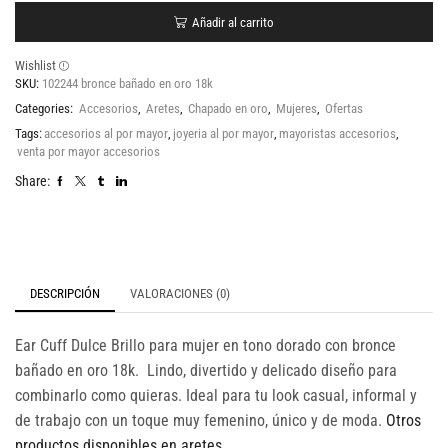
Añadir al carrito
Wishlist
SKU:
102244 bronce bañado en oro 18k
Categories:
Accesorios
,
Aretes
,
Chapado en oro
,
Mujeres
,
Ofertas
Tags:
accesorios al por mayor
,
joyeria al por mayor
,
mayoristas accesorios
,
venta por mayor accesorios
Share:
DESCRIPCIÓN
VALORACIONES (0)
Ear Cuff Dulce Brillo para mujer en tono dorado con bronce
bañado en oro 18k. Lindo, divertido y delicado diseño para
combinarlo como quieras. Ideal para tu look casual, informal y
de trabajo con un toque muy femenino, único y de moda.
Otros
productos disponibles en aretes
.