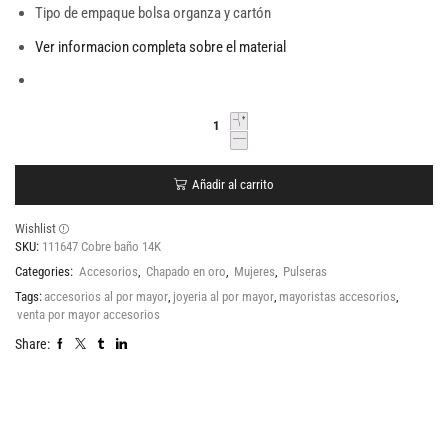
Tipo de empaque bolsa organza y cartón
Ver informacion completa sobre el material
Añadir al carrito
Wishlist
SKU:
111647 Cobre baño 14K
Categories:
Accesorios
,
Chapado en oro
,
Mujeres
,
Pulseras
Tags:
accesorios al por mayor
,
joyeria al por mayor
,
mayoristas accesorios
,
venta por mayor accesorios
Share: