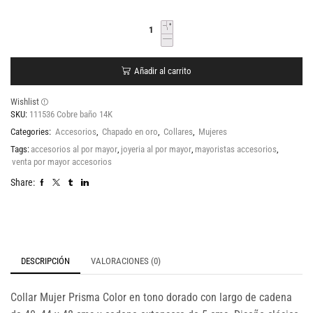
Añadir al carrito
Wishlist
SKU:
111536 Cobre baño 14K
Categories:
Accesorios
,
Chapado en oro
,
Collares
,
Mujeres
Tags:
accesorios al por mayor
,
joyeria al por mayor
,
mayoristas accesorios
,
venta por mayor accesorios
Share:
DESCRIPCIÓN
VALORACIONES (0)
Collar Mujer Prisma Color en tono dorado con largo de cadena