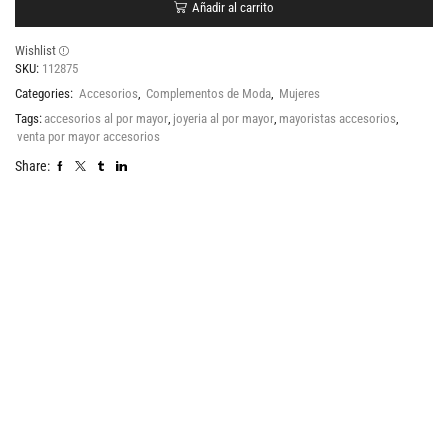
Añadir al carrito
Wishlist
SKU:
112875
Categories:
Accesorios
,
Complementos de Moda
,
Mujeres
Tags:
accesorios al por mayor
,
joyeria al por mayor
,
mayoristas accesorios
,
venta por mayor accesorios
Share: