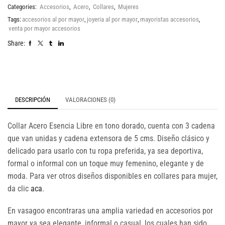
Categories:
Accesorios
,
Acero
,
Collares
,
Mujeres
Tags:
accesorios al por mayor
,
joyeria al por mayor
,
mayoristas accesorios
,
venta por mayor accesorios
Share:
DESCRIPCIÓN
VALORACIONES (0)
Collar Acero Esencia Libre en tono dorado, cuenta con 3 cadena
que van unidas y cadena extensora de 5 cms. Diseño clásico y
delicado para usarlo con tu ropa preferida, ya sea deportiva,
formal o informal con un toque muy femenino, elegante y de
moda. Para ver otros diseños disponibles en collares para mujer,
da clic
aca
.
En vasagoo encontraras una amplia variedad en accesorios por
mayor ya sea elegante, informal o casual, los cuales han sido