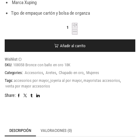
Marca Xuping
Tipo de empaque cartón y bolsa de organza
Añadir al carrito
Wishlist
SKU:
108058 Bronce con baño en oro 18K
Categories:
Accesorios
,
Aretes
,
Chapado en oro
,
Mujeres
Tags:
accesorios por mayor
,
joyeria al por mayor
,
mayoristas accesorios
,
venta por mayor accesorios
Share:
DESCRIPCIÓN
VALORACIONES (0)