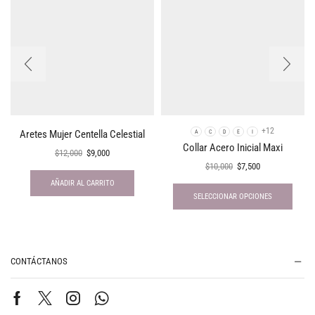
+12
Aretes Mujer Centella Celestial
A
C
D
E
I
Collar Acero Inicial Maxi
$
12,000
$
9,000
$
10,000
$
7,500
AÑADIR AL CARRITO
SELECCIONAR OPCIONES
CONTÁCTANOS