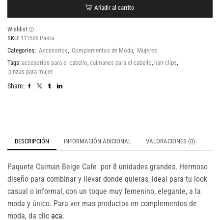
Añadir al carrito
Wishlist
SKU:
111506 Pasta
Categories:
Accesorios
,
Complementos de Moda
,
Mujeres
Tags:
accesorios para el cabello
,
caimanes para el cabello
,
hair clips
,
pinzas para mujer
Share:
DESCRIPCIÓN
INFORMACIÓN ADICIONAL
VALORACIONES (0)
Paquete Caiman Beige Cafe por 8 unidades grandes. Hermoso
diseño para combinar y llevar donde quieras, ideal para tu look
casual o informal, con un toque muy femenino, elegante, a la
moda y único. Para ver mas productos en complementos de
moda, da clic
aca
.