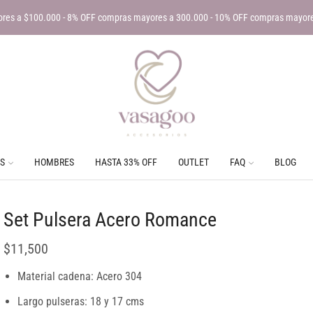
res a $100.000 - 8% OFF compras mayores a 300.000 - 10% OFF compras mayor
S
HOMBRES
HASTA 33% OFF
OUTLET
FAQ
BLOG
Set Pulsera Acero Romance
$
11,500
Material cadena: Acero 304
Largo pulseras: 18 y 17 cms