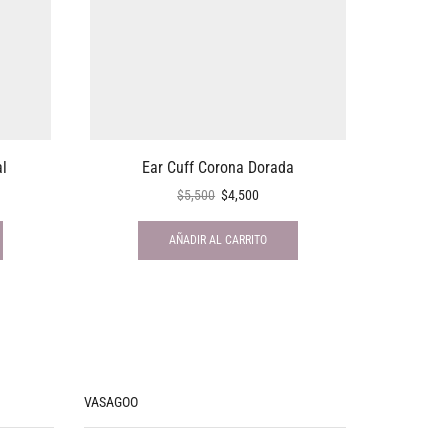
al
Ear Cuff Corona Dorada
Mi
$
5,500
$
4,500
AÑADIR AL CARRITO
VASAGOO