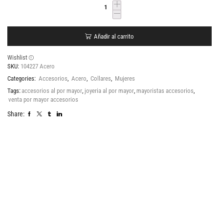
Añadir al carrito
Wishlist
SKU:
104227 Acero
Categories:
Accesorios
,
Acero
,
Collares
,
Mujeres
Tags:
accesorios al por mayor
,
joyeria al por mayor
,
mayoristas accesorios
,
venta por mayor accesorios
Share: