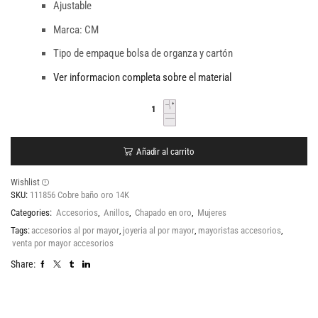
Ajustable
Marca: CM
Tipo de empaque bolsa de organza y cartón
Ver informacion completa sobre el material
Añadir al carrito
Wishlist
SKU:
111856 Cobre baño oro 14K
Categories:
Accesorios
,
Anillos
,
Chapado en oro
,
Mujeres
Tags:
accesorios al por mayor
,
joyeria al por mayor
,
mayoristas accesorios
,
venta por mayor accesorios
Share: