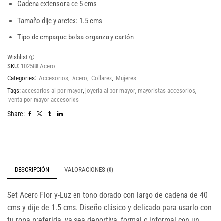
Cadena extensora de 5 cms
Tamaño dije y aretes: 1.5 cms
Tipo de empaque bolsa organza y cartón
Wishlist
SKU:
102588 Acero
Categories:
Accesorios
,
Acero
,
Collares
,
Mujeres
Tags:
accesorios al por mayor
,
joyeria al por mayor
,
mayoristas accesorios
,
venta por mayor accesorios
Share:
DESCRIPCIÓN
VALORACIONES (0)
Set Acero Flor y-Luz en tono dorado con largo de cadena de 40
cms y dije de 1.5 cms. Diseño clásico y delicado para usarlo con
tu ropa preferida, ya sea deportiva, formal o informal con un