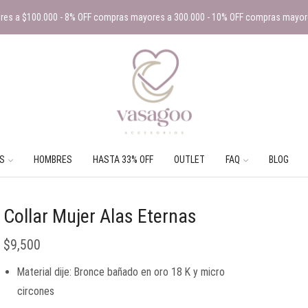
es a $100.000 - 8% OFF compras mayores a 300.000 - 10% OFF compras mayor
S
HOMBRES
HASTA 33% OFF
OUTLET
FAQ
BLOG
Collar Mujer Alas Eternas
$
9,500
Material dije: Bronce bañado en oro 18 K y micro
circones