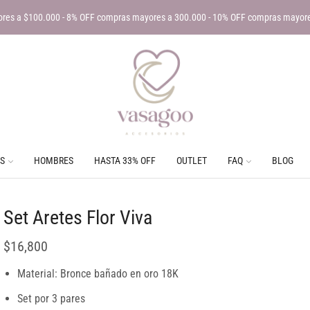
res a $100.000 - 8% OFF compras mayores a 300.000 - 10% OFF compras mayor
S
HOMBRES
HASTA 33% OFF
OUTLET
FAQ
BLOG
Set Aretes Flor Viva
$
16,800
Material: Bronce bañado en oro 18K
Set por 3 pares