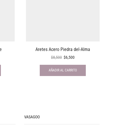
e
Aretes Acero Piedra del-Alma
Se
$
8,500
$
6,500
AÑADIR AL CARRITO
VASAGOO