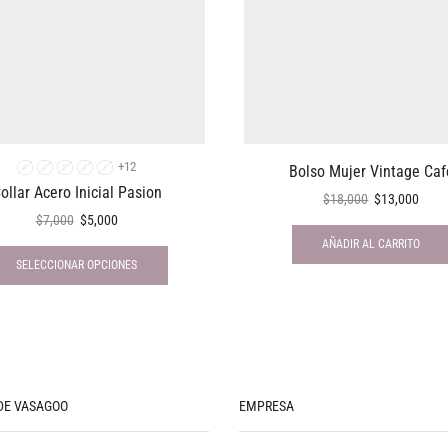
+12
Bolso Mujer Vintage Caf
A
C
D
E
I
ollar Acero Inicial Pasion
$
18,000
$
13,000
$
7,000
$
5,000
AÑADIR AL CARRITO
SELECCIONAR OPCIONES
DE VASAGOO
EMPRESA