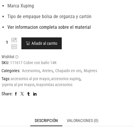
Marca Xuping
Tipo de empaque bolsa de organza y cartón
Ver informacion completa sobre el material
Añadir al carrito
Wishlist
SKU:
111617 Cobre con baño 14K
Categories:
Accesorios
,
Aretes
,
Chapado en oro
,
Mujeres
Tags:
accesorios al por mayor
,
accesorios xuping
,
joyeria al por mayor
,
mayoristas accesorios
Share:
DESCRIPCIÓN
VALORACIONES (0)