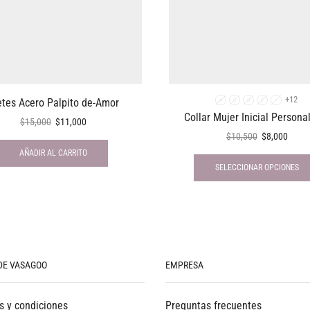
+12
etes Acero Palpito de-Amor
A
C
D
E
I
Collar Mujer Inicial Persona
$
15,000
$
11,000
$
10,500
$
8,000
AÑADIR AL CARRITO
SELECCIONAR OPCIONES
DE VASAGOO
EMPRESA
s y condiciones
Preguntas frecuentes