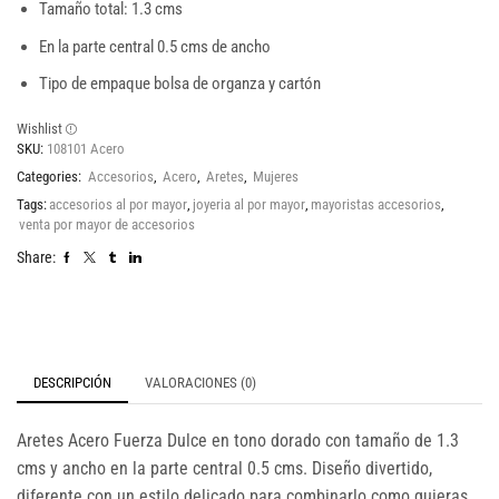
Tamaño total: 1.3 cms
En la parte central 0.5 cms de ancho
Tipo de empaque bolsa de organza y cartón
Wishlist
SKU:
108101 Acero
Categories:
Accesorios
,
Acero
,
Aretes
,
Mujeres
Tags:
accesorios al por mayor
,
joyeria al por mayor
,
mayoristas accesorios
,
venta por mayor de accesorios
Share:
DESCRIPCIÓN
VALORACIONES (0)
Aretes Acero Fuerza Dulce en tono dorado con tamaño de 1.3
cms y ancho en la parte central 0.5 cms. Diseño divertido,
diferente con un estilo delicado para combinarlo como quieras,