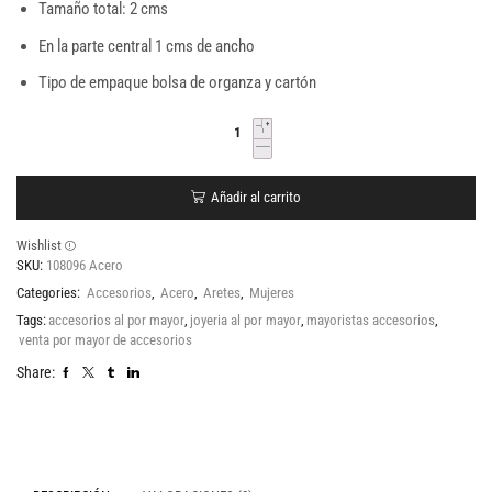
Tamaño total: 2 cms
En la parte central 1 cms de ancho
Tipo de empaque bolsa de organza y cartón
Añadir al carrito
Wishlist
SKU:
108096 Acero
Categories:
Accesorios
,
Acero
,
Aretes
,
Mujeres
Tags:
accesorios al por mayor
,
joyeria al por mayor
,
mayoristas accesorios
,
venta por mayor de accesorios
Share: