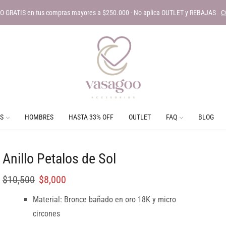
O GRATIS en tus compras mayores a $250.000 - No aplica OUTLET y REBAJAS
C
S
HOMBRES
HASTA 33% OFF
OUTLET
FAQ
BLOG
Anillo Petalos de Sol
$
10,500
$
8,000
Material: Bronce bañado en oro 18K y micro
circones