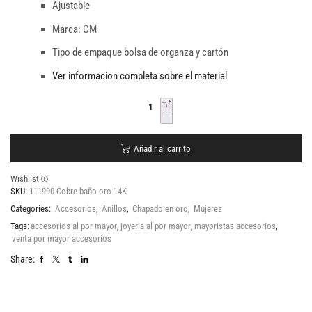
Ajustable
Marca: CM
Tipo de empaque bolsa de organza y cartón
Ver informacion completa sobre el material
Añadir al carrito
Wishlist
SKU:
111990 Cobre baño oro 14K
Categories:
Accesorios
,
Anillos
,
Chapado en oro
,
Mujeres
Tags:
accesorios al por mayor
,
joyeria al por mayor
,
mayoristas accesorios
,
venta por mayor accesorios
Share: