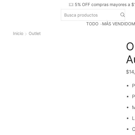
5% OFF compras mayores a $
TODO
MÁS VENDIDO
M
Inicio
Outlet
O
A
$
14
P
P
M
L
C