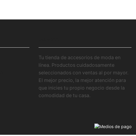
VASAGOO
Tu tienda de accesorios de moda en
línea. Productos cuidadosamente
o?
seleccionados con ventas al por mayor.
El mejor precio, la mejor atención para
que inicies tu propio negocio desde la
comodidad de tu casa.