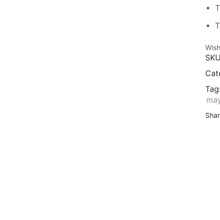
T
T
Wish
SKU
Cat
Tag
may
Shar