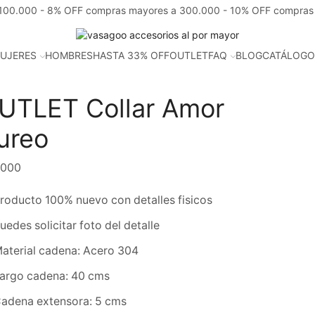
100.000 - 8% OFF compras mayores a 300.000 - 10% OFF compras
UJERES
HOMBRES
HASTA 33% OFF
OUTLET
FAQ
BLOG
CATÁLOGO
UTLET Collar Amor
ureo
,000
roducto 100% nuevo con detalles fisicos
uedes solicitar foto del detalle
aterial cadena: Acero 304
argo cadena: 40 cms
adena extensora: 5 cms