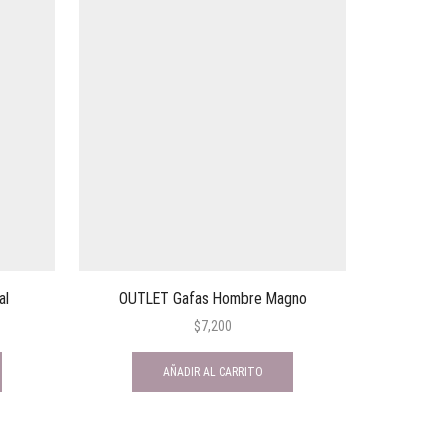
al
OUTLET Gafas Hombre Magno
OUTLET
$
7,200
AÑADIR AL CARRITO