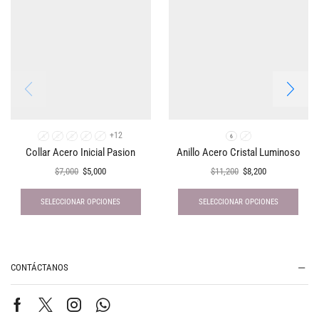
+12
A
C
D
E
I
6
7
Collar Acero Inicial Pasion
Anillo Acero Cristal Luminoso
$
7,000
$
5,000
$
11,200
$
8,200
SELECCIONAR OPCIONES
SELECCIONAR OPCIONES
CONTÁCTANOS