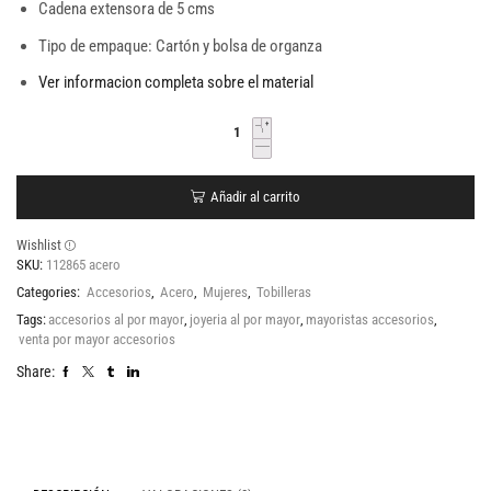
Cadena extensora de 5 cms
Tipo de empaque: Cartón y bolsa de organza
Ver informacion completa sobre el material
Añadir al carrito
Wishlist
SKU:
112865 acero
Categories:
Accesorios
,
Acero
,
Mujeres
,
Tobilleras
Tags:
accesorios al por mayor
,
joyeria al por mayor
,
mayoristas accesorios
,
venta por mayor accesorios
Share: