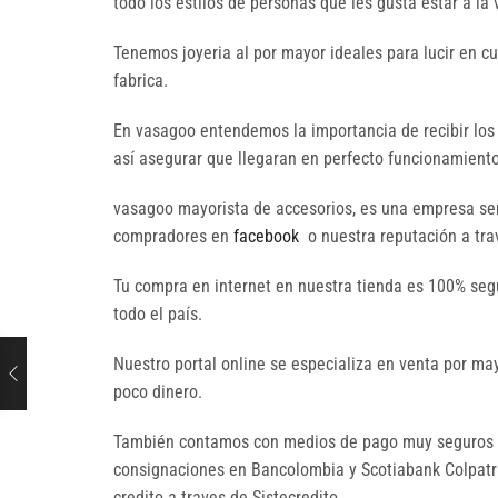
todo los estilos de personas que les gusta estar a la
Tenemos joyeria al por mayor ideales para lucir en c
fabrica.
En vasagoo entendemos la importancia de recibir los
así asegurar que llegaran en perfecto funcionamiento 
vasagoo mayorista de accesorios, es una empresa seri
compradores en
facebook
o nuestra reputación a trav
Tu compra en internet en nuestra tienda es 100% seg
todo el país.
Nuestro portal online se especializa en venta por 
poco dinero.
También contamos con medios de pago muy seguros p
consignaciones en Bancolombia y Scotiabank Colpatria
credito a traves de Sistecredito.