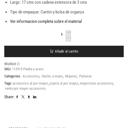
Largo: 17 cms con cadena extensora de 3 cms
Tipo de empaque: Cartón y bolsa de organza
Ver informacion completa sobre el material
Añadir al carrito
Wishlist
SKU:
112915 Piedra y acero
Categories:
Accesorios
,
Hecho a mano
,
Mujeres
,
Pulseras
Tags:
accesorios al por mayor
,
joyeria al por mayor
,
mayoristas accesorios
,
venta por mayor accesorios
Share: