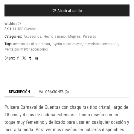
Añadir al carrito
Wishlist
SKU:
111580 Cuentas
Categories:
Accesorios
,
Hecho a mano
,
Mujeres
,
Pulseras
Tags:
accesorios al por mayor
,
joyeria al por mayor
,
mayoristas accesorios
,
venta por mayor accesorios
Share:
DESCRIPCIÓN
VALORACIONES (0)
Pulsera Carnaval de Cuentas con chaquiras tipo cristal, largo de
18 cms y 4 cms de cadena extensora . Lindo diseño con un
toque muy femenino y delicado para usar en cualquier ocasión y
lucir a la moda. Para ver mas diseños en pulseras disponibles