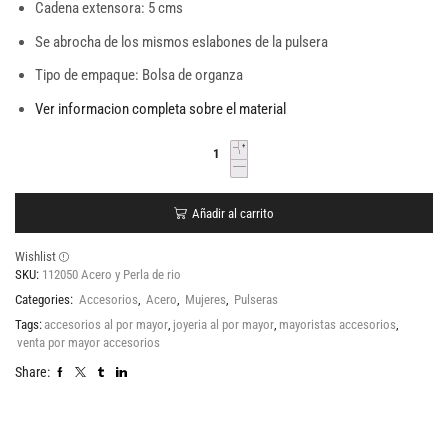
Cadena extensora: 5 cms
Se abrocha de los mismos eslabones de la pulsera
Tipo de empaque: Bolsa de organza
Ver informacion completa sobre el material
Añadir al carrito
Wishlist
SKU:
112050 Acero y Perla de rio
Categories:
Accesorios
,
Acero
,
Mujeres
,
Pulseras
Tags:
accesorios al por mayor
,
joyeria al por mayor
,
mayoristas accesorios
,
venta por mayor accesorios
Share: