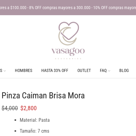
res a $100.000 - 8% OFF compras mayores a 300.000 - 10% OFF compras mayor
S
HOMBRES
HASTA 33% OFF
OUTLET
FAQ
BLOG
Pinza Caiman Brisa Mora
$
4,000
$
2,800
Material: Pasta
Tamaño: 7 cms