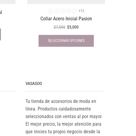
+12
al
Pulse
A
C
D
E
I
Collar Acero Inicial Pasion
$
7,000
$
5,000
SELECCIONAR OPCIONES
VASAGOO
Tu tienda de accesorios de moda en
línea. Productos cuidadosamente
seleccionados con ventas al por mayor.
El mejor precio, la mejor atención para
que inicies tu propio negocio desde la