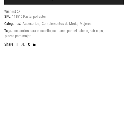
Wishlist
SKU:
111516 Pasta, poliester
Categories:
Accesorios
,
Complementos de Moda
,
Mujeres
Tags:
accesorios para el cabello
,
caimanes para el cabello
,
hair clips
,
pinzas para mujer
Share: