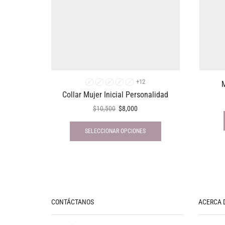
+12
M
A
C
D
E
I
Collar Mujer Inicial Personalidad
$
10,500
$
8,000
SELECCIONAR OPCIONES
CONTÁCTANOS
ACERCA 