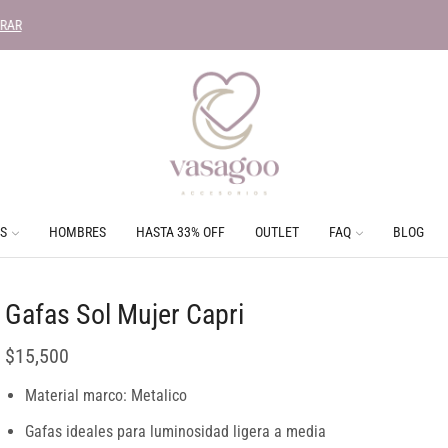
O GRATIS en tus compras mayores a $250.000 - No aplica OUTLET y REBAJAS
C
S
HOMBRES
HASTA 33% OFF
OUTLET
FAQ
BLOG
Gafas Sol Mujer Capri
$
15,500
Material marco: Metalico
Gafas ideales para luminosidad ligera a media