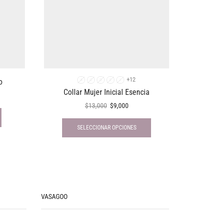
+12
o
A
C
D
E
I
Collar Mujer Inicial Esencia
$
13,000
$
9,000
SELECCIONAR OPCIONES
VASAGOO