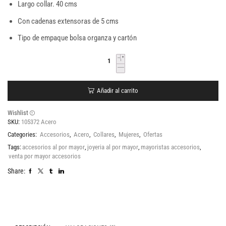
Largo collar. 40 cms
Con cadenas extensoras de 5 cms
Tipo de empaque bolsa organza y cartón
Añadir al carrito
Wishlist
SKU:
105372 Acero
Categories:
Accesorios
,
Acero
,
Collares
,
Mujeres
,
Ofertas
Tags:
accesorios al por mayor
,
joyeria al por mayor
,
mayoristas accesorios
,
venta por mayor accesorios
Share: