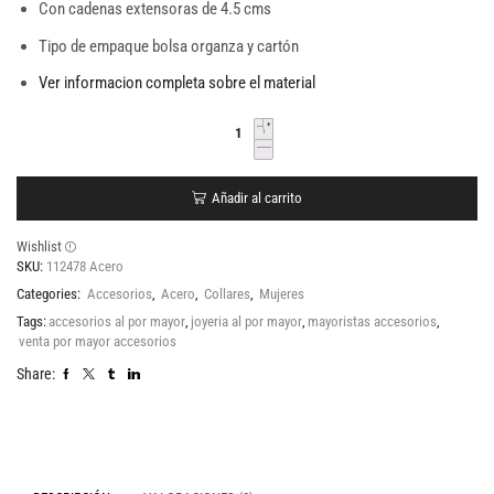
Con cadenas extensoras de 4.5 cms
Tipo de empaque bolsa organza y cartón
Ver informacion completa sobre el material
Añadir al carrito
Wishlist
SKU:
112478 Acero
Categories:
Accesorios
,
Acero
,
Collares
,
Mujeres
Tags:
accesorios al por mayor
,
joyeria al por mayor
,
mayoristas accesorios
,
venta por mayor accesorios
Share: