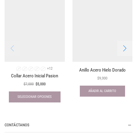
+12
Anillo Acero Hielo Dorado
A
C
D
E
I
Collar Acero Inicial Pasion
$
9,000
$
7,000
$
5,000
AÑADIR AL CARRITO
SELECCIONAR OPCIONES
CONTÁCTANOS