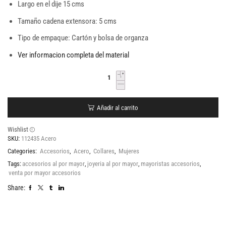
Largo en el dije 15 cms
Tamaño cadena extensora: 5 cms
Tipo de empaque: Cartón y bolsa de organza
Ver informacion completa del material
Añadir al carrito
Wishlist
SKU:
112435 Acero
Categories:
Accesorios
,
Acero
,
Collares
,
Mujeres
Tags:
accesorios al por mayor
,
joyeria al por mayor
,
mayoristas accesorios
,
venta por mayor accesorios
Share: