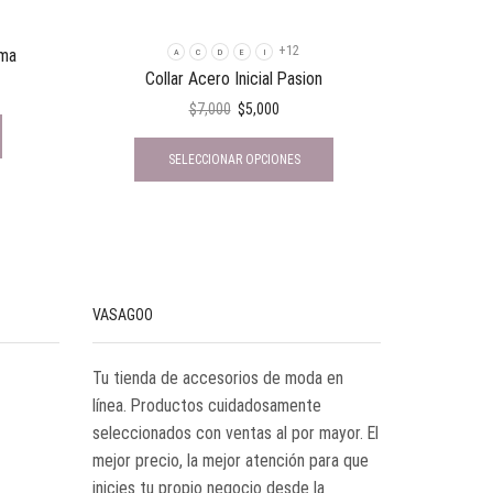
+12
lma
Aret
A
C
D
E
I
Collar Acero Inicial Pasion
$
7,000
$
5,000
SELECCIONAR OPCIONES
VASAGOO
Tu tienda de accesorios de moda en
línea. Productos cuidadosamente
seleccionados con ventas al por mayor. El
mejor precio, la mejor atención para que
inicies tu propio negocio desde la