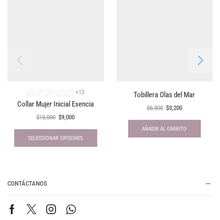
+12
Tobillera Olas del Mar
A
C
D
E
I
Collar Mujer Inicial Esencia
$
6,500
$
3,200
$
13,000
$
9,000
AÑADIR AL CARRITO
SELECCIONAR OPCIONES
CONTÁCTANOS