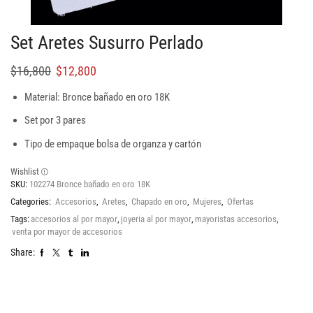
Set Aretes Susurro Perlado
$
16,800
$
12,800
Material: Bronce bañado en oro 18K
Set por 3 pares
Tipo de empaque bolsa de organza y cartón
Wishlist
SKU:
102274 Bronce bañado en oro 18K
Categories:
Accesorios
,
Aretes
,
Chapado en oro
,
Mujeres
,
Ofertas
Tags:
accesorios al por mayor
,
joyeria al por mayor
,
mayoristas accesorios
,
venta por mayor de accesorios
Share: