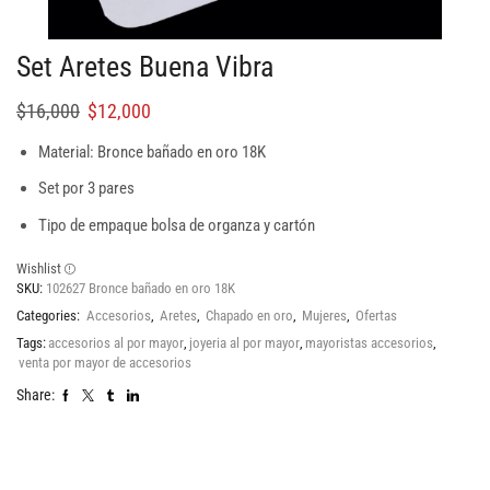
Set Aretes Buena Vibra
$
16,000
$
12,000
Material: Bronce bañado en oro 18K
Set por 3 pares
Tipo de empaque bolsa de organza y cartón
Wishlist
SKU:
102627 Bronce bañado en oro 18K
Categories:
Accesorios
,
Aretes
,
Chapado en oro
,
Mujeres
,
Ofertas
Tags:
accesorios al por mayor
,
joyeria al por mayor
,
mayoristas accesorios
,
venta por mayor de accesorios
Share: