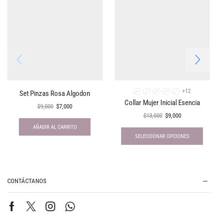
+12
Set Pinzas Rosa Algodon
A
C
D
E
I
Collar Mujer Inicial Esencia
$
9,000
$
7,000
$
13,000
$
9,000
AÑADIR AL CARRITO
SELECCIONAR OPCIONES
CONTÁCTANOS