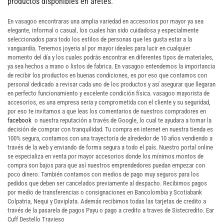
productos disponibles en aretes
.
En vasagoo encontraras una amplia variedad en accesorios por mayor ya sea
elegante, informal o casual, los cuales han sido cuidadosa y especialmente
seleccionados para todo los estilos de personas que les gusta estar a la
vanguardia. Tenemos joyeria al por mayor ideales para lucir en cualquier
momento del día y los cuales podrás encontrar en diferentes tipos de materiales,
ya sea hechos a mano o listos de fabrica. En vasagoo entendemos la importancia
de recibir los productos en buenas condiciones, es por eso que contamos con
personal dedicado a revisar cada uno de los productos y así asegurar que llegaran
en perfecto funcionamiento y excelente condición física. vasagoo mayorista de
accesorios, es una empresa seria y comprometida con el cliente y su seguridad,
por eso te invitamos a que leas los comentarios de nuestros compradores en
facebook
o nuestra reputación a través de Google, lo cual te ayudara a tomar la
decisión de comprar con tranquilidad. Tu compra en internet en nuestra tienda es
100% segura, contamos con una trayectoria de alrededor de 10 años vendiendo a
través de la web y enviando de forma segura a todo el país. Nuestro portal online
se especializa en venta por mayor accesorios donde los mínimos montos de
compra son bajos para que así nuestros emprendedores puedan empezar con
poco dinero. También contamos con medios de pago muy seguros para los
pedidos que deben ser cancelados previamente al despacho. Recibimos pagos
por medio de transferencias o consignaciones en Bancolombia y Scotiabank
Colpatria, Nequi y Daviplata. Además recibimos todas las tarjetas de credito a
través de la pasarela de pagos Payu o pago a credito a traves de Sistecredito. Ear
Cuff Destello Travieso