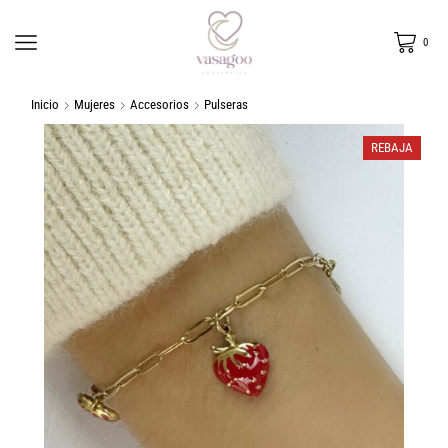
0
Inicio
Mujeres
Accesorios
Pulseras
REBAJA