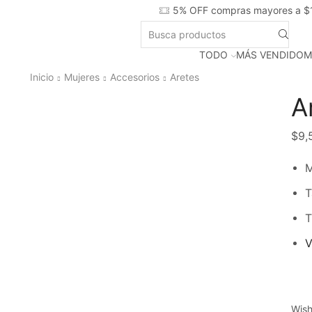
5% OFF compras mayores a $
TODO
MÁS VENDIDO
M
Inicio
Mujeres
Accesorios
Aretes
A
$
9,
M
T
T
V
Wish