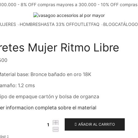
100.000 - 8% OFF compras mayores a 300.000 - 10% OFF compras
UJERES
HOMBRES
HASTA 33% OFF
OUTLET
FAQ
BLOG
CATÁLOGO
retes Mujer Ritmo Libre
500
aterial base: Bronce bañado en oro 18K
amaño: 1.2 cms
ipo de empaque cartón y bolsa de organza
er informacion completa sobre el material
AÑADIR AL CARRITO
list