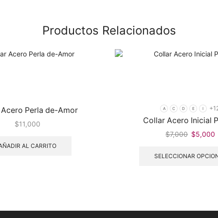
Productos Relacionados
+1
r Acero Perla de-Amor
A
C
D
E
I
Collar Acero Inicial 
$
11,000
$
7,000
$
5,000
AÑADIR AL CARRITO
SELECCIONAR OPCIO