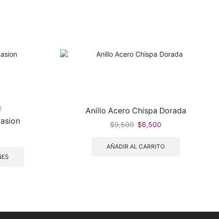
2
Anillo Acero Chispa Dorada
Pasion
$
9,500
$
6,500
AÑADIR AL CARRITO
NES