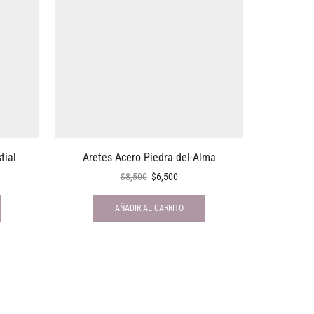
tial
Aretes Acero Piedra del-Alma
To
$
8,500
$
6,500
AÑADIR AL CARRITO