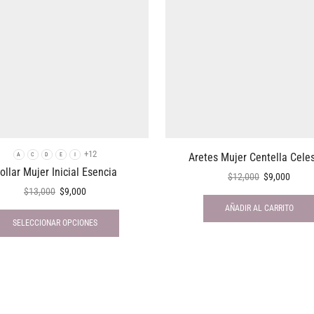
+12
Aretes Mujer Centella Celes
A
C
D
E
I
ollar Mujer Inicial Esencia
$
12,000
$
9,000
$
13,000
$
9,000
AÑADIR AL CARRITO
SELECCIONAR OPCIONES