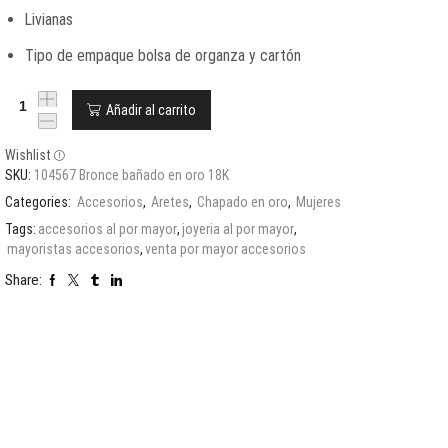
Livianas
Tipo de empaque bolsa de organza y cartón
Añadir al carrito
Wishlist
SKU:
104567 Bronce bañado en oro 18K
Categories:
Accesorios
,
Aretes
,
Chapado en oro
,
Mujeres
Tags:
accesorios al por mayor
,
joyeria al por mayor
,
mayoristas accesorios
,
venta por mayor accesorios
Share: